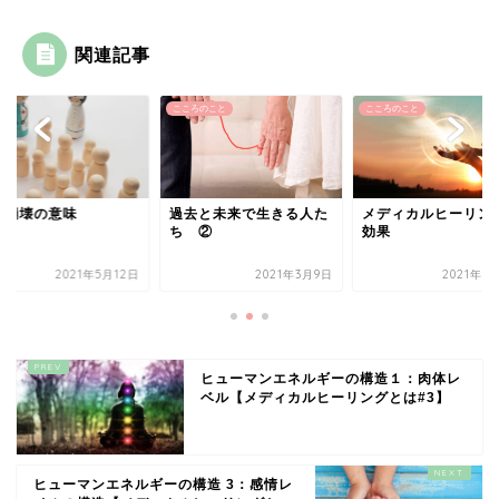
関連記事
グ
こころのこと
こころのこと
療崩壊の意味
過去と未来で生きる人た
メディカルヒーリン
ち ②
効果
2021年5月12日
2021年3月9日
2021年7
ヒューマンエネルギーの構造１：肉体レ
ベル【メディカルヒーリングとは#3】
ヒューマンエネルギーの構造 3：感情レ