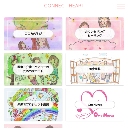
CONNECT HEART
カウンセリング
こころの学び
ヒーリング
医療・介護・ケアラーの
養育里親
ためのサポート
未来育プロジェクト愛知
OneNurse