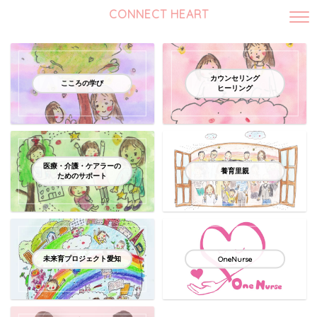
CONNECT HEART
カウンセリング
こころの学び
ヒーリング
医療・介護・ケアラーの
養育里親
ためのサポート
未来育プロジェクト愛知
OneNurse