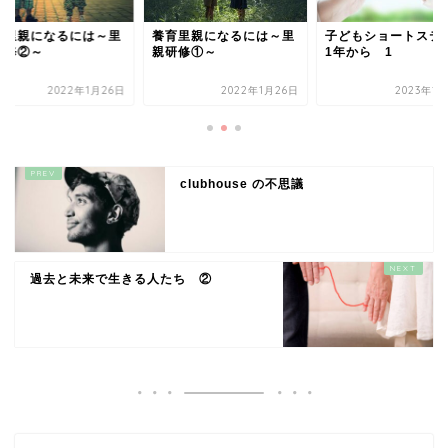
育里親になるには～里
養育里親になるには～里
子どもショートステ
研修②～
親研修①～
1年から 1
2022年1月26日
2022年1月26日
2023年1
clubhouse の不思議
過去と未来で生きる人たち ②