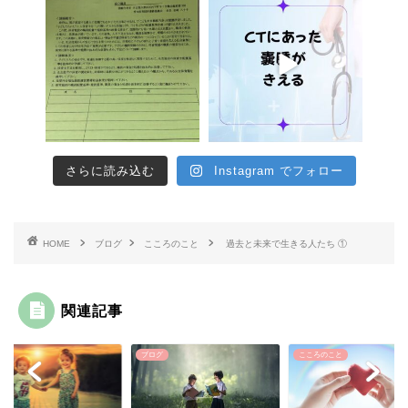
さらに読み込む
Instagram でフォロー
HOME
ブログ
こころのこと
過去と未来で生きる人たち ①
関連記事
グ
ブログ
こころのこと