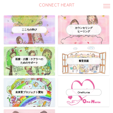
CONNECT HEART
カウンセリング
こころの学び
ヒーリング
医療・介護・ケアラーの
養育里親
ためのサポート
未来育プロジェクト愛知
OneNurse