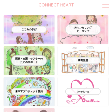
CONNECT HEART
カウンセリング
こころの学び
ヒーリング
医療・介護・ケアラーの
養育里親
ためのサポート
未来育プロジェクト愛知
OneNurse