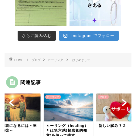
さらに読み込む
Instagram でフォロー
HOME
ブログ
ヒーリング
はじめまして。
関連記事
グ
ヒーリング
ブログ
育里親になるには～里
ヒーリング（healing）
新しい試み？２
研修②～
とは第六感(超感覚的知
覚)を使って癒す...